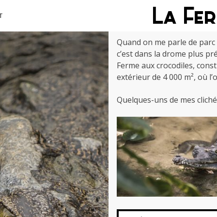
La Fe
T
Quand on me parle de parc an
c’est dans la drome plus pr
Ferme aux crocodiles, const
extérieur de 4 000 m², où l’
Quelques-uns de mes clichés